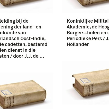
eiding bij de
Koninklijke Militai
ening der land- en
Akademie, de Hoo
enkunde van
Burgerscholen en 
landsch Oost-Indië,
Periodieke Pers / J
de cadetten, bestemd
Hollander
den dienst in die
ten / door J.J. de …