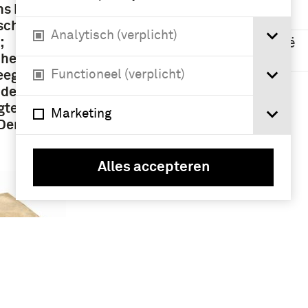
ns De
Geografie
sche En
Analytisch (verplicht)
;
Nederlands-Indië
(6)
dheden
Functioneel (verplicht)
eegt, En
Nederland (3)
ndelyke
gte
Marketing
 Derde …
Alles accepteren