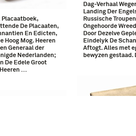
Dag-Verhaal Wege
Landing Der Engel
 Placaatboek,
Russische Troupen
ttende De Placaaten,
Ongehoorde Wree
nantien En Edicten,
Door Dezelve Gepl
e Hoog Mog. Heeren
Eindelyk De Scha
en Generaal der
Aftogt. Alles met e
nigde Nederlanden;
bewyzen gestaad.
n De Edele Groot
 Heeren …