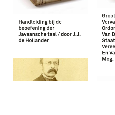
Groot
Handleiding bij de
Verva
beoefening der
Ordon
Javaansche taal / door J.J.
Van D
de Hollander
Staat
Veree
En Va
Mog.
Prof. Dr. J.J. de Hollander