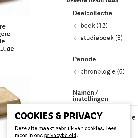
VERFIJN RESULTAAT
Deelcollectie
boek (12)
re
gere
studieboek (5)
de
.J. de
Periode
chronologie (6)
Namen /
instellingen
Koninklijke
COOKIES & PRIVACY
Militaire Academie
(3)
Deze site maakt gebruik van cookies. Lees
meer in ons
privacybeleid
.