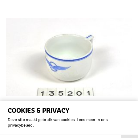
Onderdeel van een servies: een witte
COOKIES & PRIVACY
kop met blauwe rand en in het blauw
uitgevoerde Luchtmacht "Vink" als
Deze site maakt gebruik van cookies. Lees meer in ons
privacybeleid
.
symbool