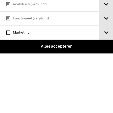
Analytisch (verplicht)
Functioneel (verplicht)
Marketing
Alles accepteren
Onderdeel van een servies: een wit bord
met blauwe rand en als symbool de
Luchtmacht "Vink"