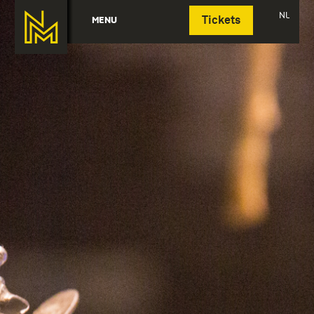
Deutsch
NL
MENU
Tickets