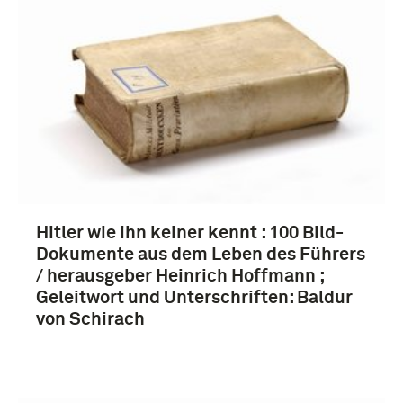
biografie (3)
1901-1950 (3)
Hitler wie ihn keiner kennt : 100 Bild-
Dokumente aus dem Leben des Führers
/ herausgeber Heinrich Hoffmann ;
Hitler, Adolf (3)
Geleitwort und Unterschriften: Baldur
von Schirach
Weimar republiek (1919-1933) (3)