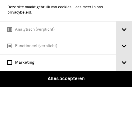
Deze site maakt gebruik van cookies. Lees meer in ons
privacybeleid
.
Analytisch (verplicht)
Functioneel (verplicht)
Marketing
Alles accepteren
Antlitz des Führers / hrsg. Prof.
Heinrich Hoffmann ; Geleitw. Baldur
von Schirach