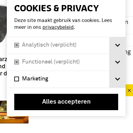
Namen /
COOKIES & PRIVACY
instellingen
Deze site maakt gebruik van cookies. Lees
Alle dienstvakken
meer in ons
privacybeleid
.
(13)
Civiel ? (10)
Analytisch (verplicht)
Luchtbescherming
(8)
arzen
Functioneel (verplicht)
nd met
r door
Geografie
Marketing
Nederland (21)
Alles accepteren