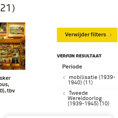
21)
Verwijder filters
VERFIJN RESULTAAT
Periode
mobilisatie (1939-
sker
1940) (11)
bus,
), tbv
Tweede
Wereldoorlog
(1939-1945) (10)