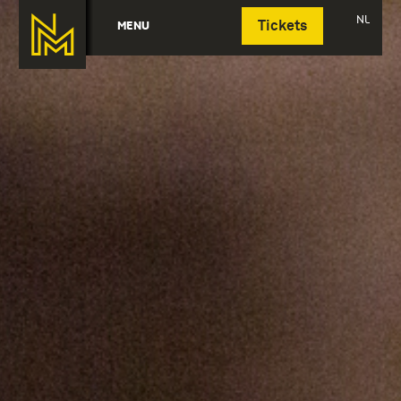
Deutsch
NL
MENU
Tickets