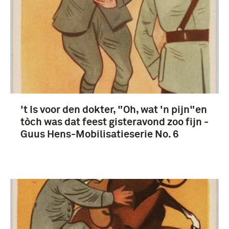
't Is voor den dokter, "Oh, wat 'n pijn"en
tòch was dat feest gisteravond zoo fijn -
Guus Hens-Mobilisatieserie No. 6