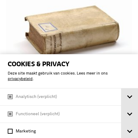
COOKIES & PRIVACY
Deze site maakt gebruik van cookies. Lees meer in ons
russisch-türkische Feldzug in der
privacybeleid
.
europäischen Türkei 1828 und 1829
dargestellt im Jahre 1845 / durch
Analytisch (verplicht)
Freiherrn von Moltke
Functioneel (verplicht)
Marketing