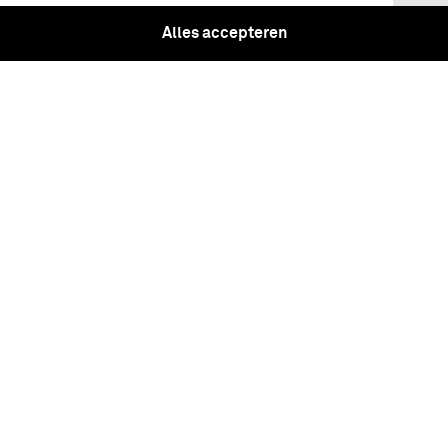
Alles accepteren
Moltkes militärische Korrespondenz :
Krieg 1864 / hrsg. vom Grossen
Generalstabe, Abtheilung für
Kriegsgeschichte