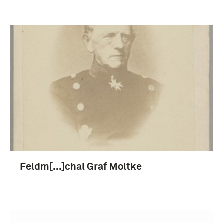
Feldm[...]chal Graf Moltke