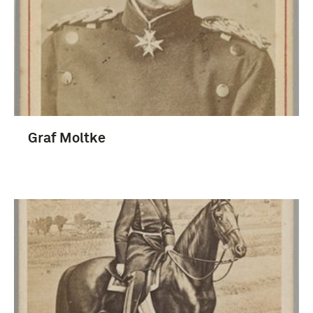
boek (21)
Fotografisch materiaal (3)
Graf Moltke
1851-1900 (8)
1801-1850 (4)
Frans-Duitse oorlog (1870-1871) (3)
Moltke, Helmuth Karl Bernhard von (6)