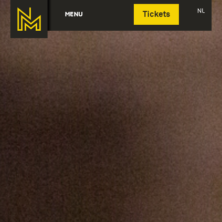
Deutsch
NL
MENU
Tickets