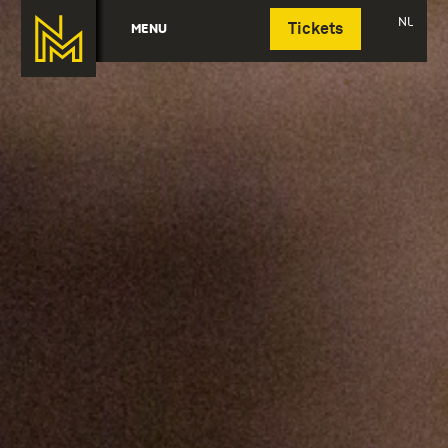
Deutsch
NL
MENU
Tickets