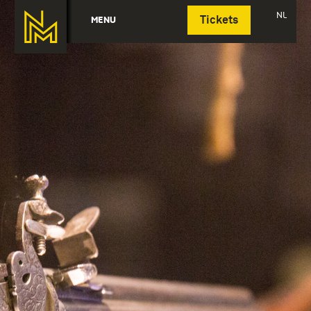
Deutsch
NL
MENU
Tickets