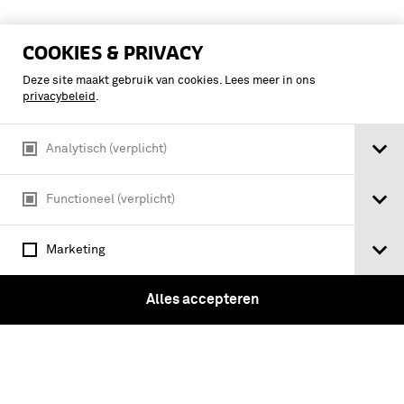
COOKIES & PRIVACY
Deze site maakt gebruik van cookies. Lees meer in ons
privacybeleid
.
Analytisch (verplicht)
Tickets
Functioneel (verplicht)
Marketing
Instagram
Facebook
Youtube
Linkedin
Vragen?
Alles accepteren
Over ons
Pers & Nieuws
Nieuwsbrief