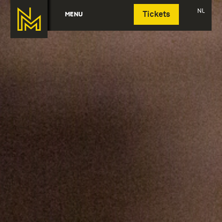
Deutsch
NL
MENU
Tickets