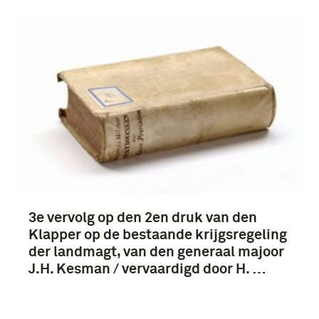
boek (14)
1851-1900 (4)
3e vervolg op den 2en druk van den
1801-1850 (3)
Klapper op de bestaande krijgsregeling
der landmagt, van den generaal majoor
J.H. Kesman / vervaardigd door H. …
Koninklijke Landmacht (1813/1814-heden)
(14)