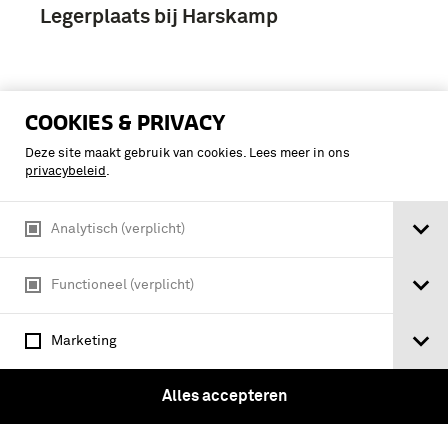
Legerplaats bij Harskamp
COOKIES & PRIVACY
Deze site maakt gebruik van cookies. Lees meer in ons
privacybeleid
.
Analytisch (verplicht)
Functioneel (verplicht)
Marketing
Groepsportret staf Etappen-Inspectie /
Alles accepteren
Serie: Etappen-Inspectie -
Glasnegatieven bestemd voor J.