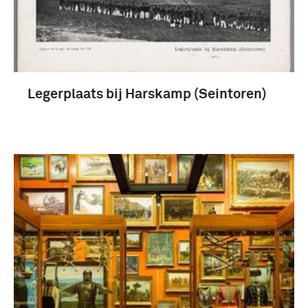
rapport (5)
Fotografisch materiaal (5)
Gebruiksgrafiek (3)
Legerplaats bij Harskamp (Seintoren)
1951-2000 (10)
Indonesische onafhankelijkheidsstrijd (1945-
1949) (10)
1901-1950 (7)
politionele actie (4)
Meer