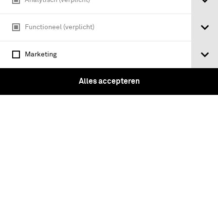
Functioneel (verplicht)
Marketing
Alles accepteren
ruïne van Brederode / door Victor de
Stuers