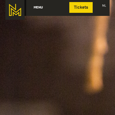
Deutsch
NL
MENU
Tickets