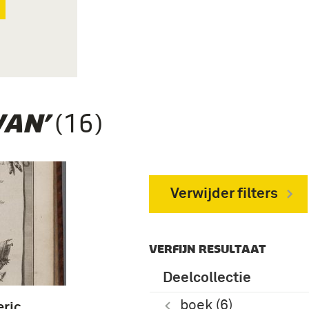
(16)
VAN’
Verwijder filters
VERFIJN RESULTAAT
Deelcollectie
boek (6)
eric