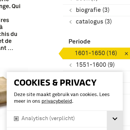
nge. Qui
biografie (3)
ires
catalogus (3)
à
chis du
et de
Periode
ant …
1601-1650 (16)
1551-1600 (9)
1651-1700 (6)
COOKIES & PRIVACY
1401-1450 (3)
Deze site maakt gebruik van cookies. Lees
Meer
meer in ons
privacybeleid
.
Analytisch (verplicht)
Geografie