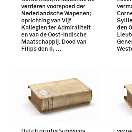
verderen voorspoed der
verm
Nederlandsche Wapenen;
Corne
oprichting van Vijf
Sylli
Kollegien ter Admiraliteit
den O
en van de Oost-Indische
Lieut
Maatschappij. Dood van
Gener
Filips den II, …
Westv
Dutch printer's devices
verra