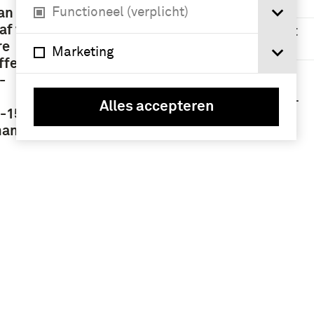
Nederland (6)
Functioneel (verplicht)
an
af van
Nederlanden (tot
1579) (3)
re
Marketing
ffende
Republiek der
-
Verenigde
Provinciën (1579-
Alles accepteren
-1588 /
1795) (3)
mans