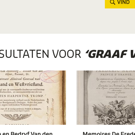
VIND
SULTATEN VOOR
‘GRAAF 
 en Bedryf Van den
Memoires De Fred