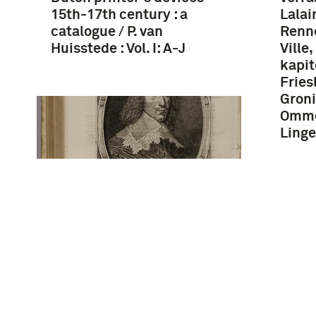
15th-17th century : a
Lalai
catalogue / P. van
Renne
Huisstede : Vol. I: A-J
Ville
kapit
Fries
Groni
Omme
Linge
Portret van Hendrik
Casimir - Historie Der
Nederlantscher Oorlogen
begin ende Voortganck tot
den Iaere 1601. Door Wijlen