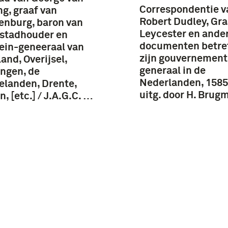
Correspondentie v
ng, graaf van
Robert Dudley, Gra
nburg, baron van
Leycester en ande
, stadhouder en
documenten betre
ein-geneeraal van
zijn gouvernement
land, Overijsel,
generaal in de
ngen, de
Nederlanden, 1585
landen, Drente,
uitg. door H. Brug
n, [etc.] / J.A.G.C. …