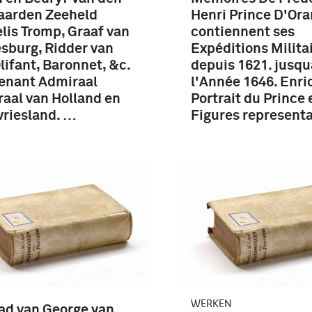
aarden Zeeheld
Henri Prince D'Ora
lis Tromp, Graaf van
contiennent ses
esburg, Ridder van
Expéditions Milita
lifant, Baronnet, &c.
depuis 1621. jusqu
enant Admiraal
l'Année 1646. Enri
aal van Holland en
Portrait du Prince 
riesland. …
Figures represent
WERKEN
ad van George van