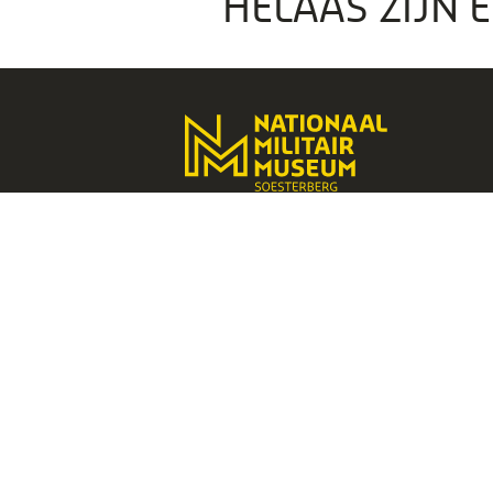
HELAAS ZIJN 
Instagram
Facebook
Youtube
Linkedin
Onderdeel van Stichting
Koninklijke Defensiemusea,
ontdek ook de andere musea: