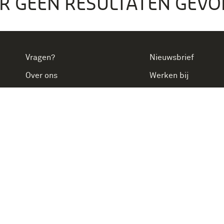
ER GEEN RESULTATEN GE
Vragen?
Nieuwsbrief
Over ons
Werken bij
Pers & Nieuws
Word vriend
Algemene voorwaarden
Privacy & cookies