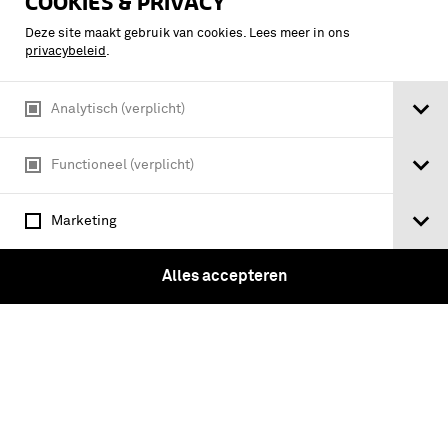
COOKIES & PRIVACY
Decoratiegesp van negen
Deze site maakt gebruik van cookies. Lees meer in ons
onderscheidingen, militair opgemaakt:
privacybeleid
.
Orde van de Nederlandse leeuw,
Bronzen Kruis,
Analytisch (verplicht)
Oorlogsherinneringskruis, Ereteken
voor Orde en Vrede, Officierskruis,
Inhuldigingsmedaille 1948,
Functioneel (verplicht)
Huwelijksmedaille 1962,
Mobilisatiekruis …
Marketing
Alles accepteren