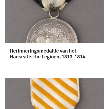
1801-1850 (10)
1651-1700 (8)
Meer
Herinneringsmedaille van het
infanterie (8)
Hanseatische Legioen, 1813-1814
Koninklijke Landmacht (1813/1814-heden) (6)
Koninklijk Nederlands-Indisch Leger (1830-1950)
(6)
Juliana (koningin der Nederlanden) (5)
Meer