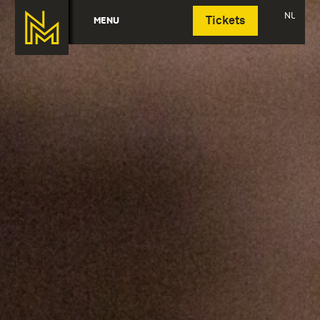
Deutsch
NL
MENU
Tickets