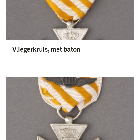
Nederland (45)
Utrecht (stad) (8)
Nederlands-Indië (6)
Vliegerkruis, met baton
Naarden (5)
Meer