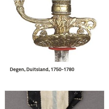
boek (124)
Fotografisch materiaal (24)
rapport (17)
voorschrift (10)
Degen, Duitsland, 1750-1780
Meer
1851-1900 (45)
1701-1750 (12)