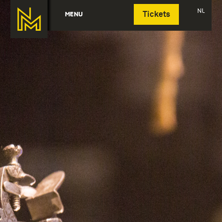
Deutsch
NL
MENU
Tickets