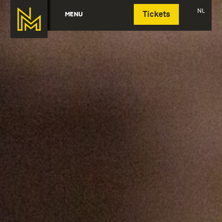
Deutsch
NL
MENU
Tickets