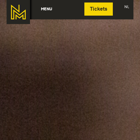
Deutsch
NL
MENU
Tickets