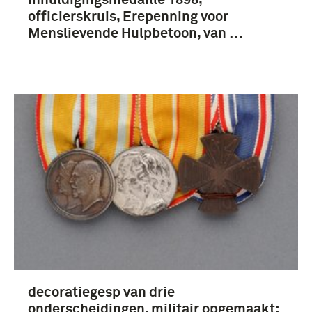
officierskruis, Erepenning voor
Dumonceau, Jean-Baptiste (8)
Menslievende Hulpbetoon, van …
Meer
Nederland (5)
decoratiegesp van drie
onderscheidingen, militair opgemaakt: