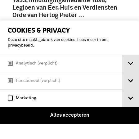
1933, Inhuldigingsmedaille 1898,
Legioen van Eer, Huis en Verdiensten
Orde van Hertog Pieter …
COOKIES & PRIVACY
Deze site maakt gebruik van cookies. Lees meer in ons
privacybeleid
.
Analytisch (verplicht)
Functioneel (verplicht)
Marketing
Alles accepteren
Borstster behorende bij het Grootkruis
in de orde van de Heilige Schatten van