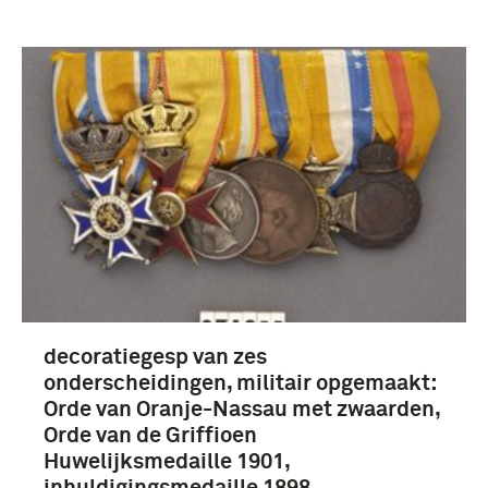
Verwijder filters
Prenten en Tekeningen (23)
Fotografisch materiaal (9)
onderscheidingen (5)
decoratiegesp van zes
onderscheidingen, militair opgemaakt:
Dumonceau, R. (10)
Orde van Oranje-Nassau met zwaarden,
Orde van de Griffioen
Hoofdcursus der Artillerie (9)
Huwelijksmedaille 1901,
inhuldigingsmedaille 1898,
Tromp, J.A. (9)