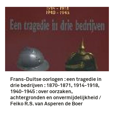
Frans-Duitse oorlogen : een tragedie in
drie bedrijven : 1870-1871, 1914-1918,
1940-1945 : over oorzaken,
achtergronden en onvermijdelijkheid /
Feiko R.S. van Asperen de Boer