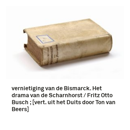
boek (42)
Tweede Wereldoorlog (1939-1945) (42)
vernietiging van de Bismarck. Het
1901-1950 (4)
drama van de Scharnhorst / Fritz Otto
Interbellum (1918-1939) (4)
Busch ; [vert. uit het Duits door Ton van
Beers]