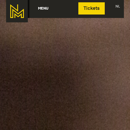
Deutsch
NL
MENU
Tickets