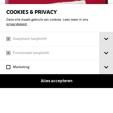
COOKIES & PRIVACY
Deze site maakt gebruik van cookies. Lees meer in ons
privacybeleid
.
Analytisch (verplicht)
Functioneel (verplicht)
Marketing
Hitlers tafelgesprekken / vert. [uit het
Duits], ingel. en van aant. voorz. door
Alles accepteren
Peter Andriesse ; met een naw. van
H.J.A. Hofland