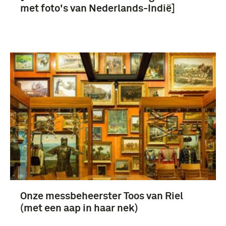
(10)
met foto's van Nederlands-Indië]
Drost, Freerk (Fré) Johannes (9)
Koninklijke Landmacht (1813/1814-heden) (6)
Onze messbeheerster Toos van Riel
(met een aap in haar nek)