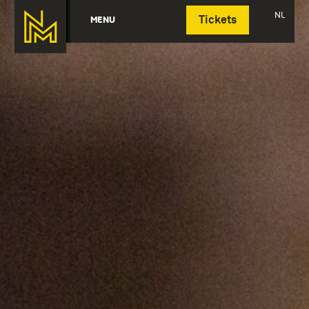
Deutsch
NL
MENU
Tickets