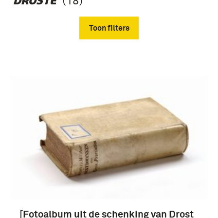
(18)
‘DROSTE’
Toon filters
Verwijder filters
Fotografisch materiaal (17)
Drost, Freerk (Fré) (18)
[Fotoalbum uit de schenking van Drost
Koninklijk Nederlands-Indisch Leger (1830-1950)