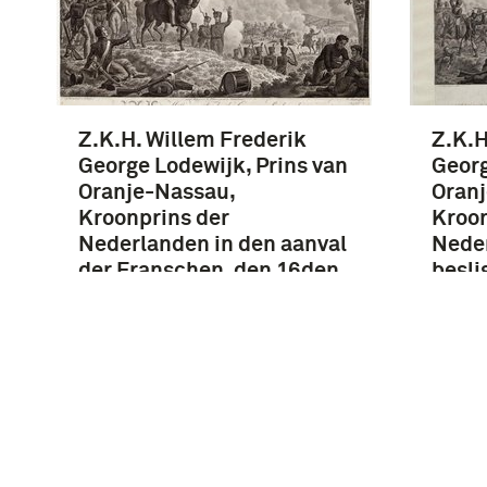
Z.K.H. Willem Frederik
Z.K.H
George Lodewijk, Prins van
Georg
Oranje-Nassau,
Oran
Kroonprins der
Kroon
Nederlanden in den aanval
Neder
der Franschen, den 16den
besli
Junij 1815 by Quatre-Bras
de Fr
omsingeld, doch door …
18den
Wate