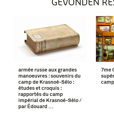
GEVONDEN RE
armée russe aux grandes
7me C
manoeuvres : souvenirs du
supér
camp de Krasnoé-Sélo :
camp
études et croquis :
rapportés du camp
impérial de Krasnoé-Sélo /
par Édouard …