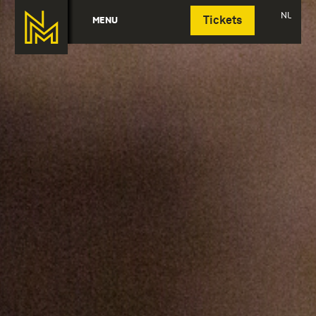
Deutsch
NL
MENU
Tickets