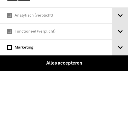
Analytisch (verplicht)
Functioneel (verplicht)
Marketing
Alles accepteren
handwerk van den wagenmaker en den
wagensmid / door J.A. van der Kloes en
G. van Helden