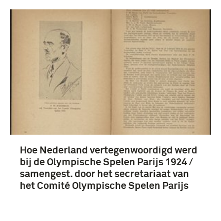
1851-1900 (91)
1951-2000 (80)
Meer
Rode Kruis (115)
Koninklijke Landmacht (1813/1814-heden) (27)
Koninklijk Nederlands-Indisch Leger (1830-1950)
(18)
Hoe Nederland vertegenwoordigd werd
bij de Olympische Spelen Parijs 1924 /
Volkenbond (1920-1946) (8)
samengest. door het secretariaat van
het Comité Olympische Spelen Parijs
Meer