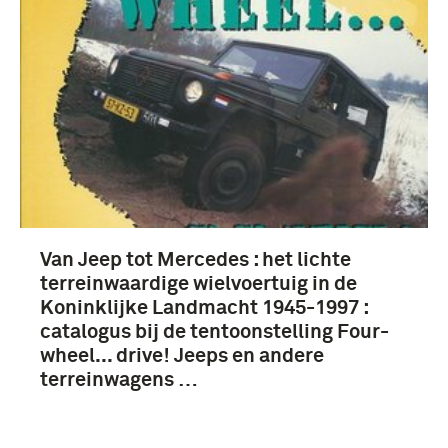
boek (480)
lijst (113)
handboek (44)
rapport (30)
Van Jeep tot Mercedes : het lichte
Meer
terreinwaardige wielvoertuig in de
Koninklijke Landmacht 1945-1997 :
catalogus bij de tentoonstelling Four-
wheel... drive! Jeeps en andere
terreinwagens …
1901-1950 (872)
Politionele Acties (1947-1949) (111)