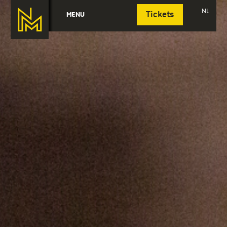
Deutsch
NL
MENU
Tickets