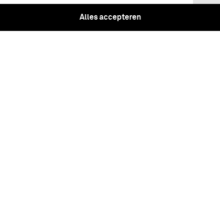
Alles accepteren
Twede Deel. Begrypende de zes laatste
Maanden van het Jaar 1700. Vercierd
met Kopere Plaaten.