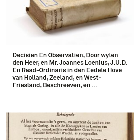
boek (1075)
biografie (28)
tentoonstellingscatalogus (15)
handschrift (3)
Decisien En Observatien, Door wylen
Meer
den Heer, en Mr. Joannes Loenius, J.U.D.
En Raad-Ordinaris in den Eedele Hove
van Holland, Zeeland, en West-
Friesland, Beschreeven, en …
1701-1750 (1155)
1751-1800 (256)
1651-1700 (253)
1601-1650 (115)