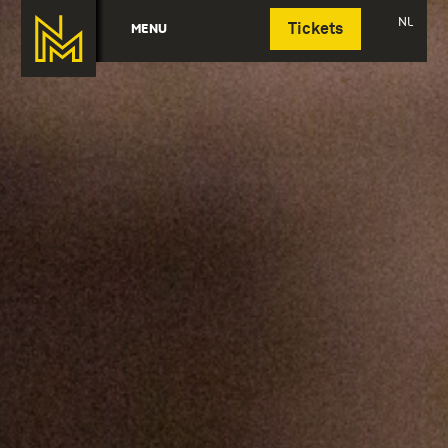
Deutsch
NL
MENU
Tickets