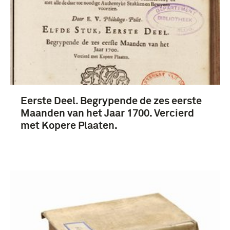
Meer
Staatse Leger (1579-1795) (30)
Lodewijk XIV (koning van Frankrijk) (21)
Eerste Deel. Begrypende de zes eerste
Polybius (14)
Maanden van het Jaar 1700. Vercierd
Saint-Simon (13)
met Kopere Plaaten.
Meer
Nederland (348)
Frankrijk (291)