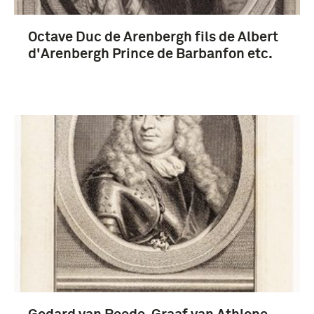
artikel (6)
Octave Duc de Arenbergh fils de Albert
Meer
d'Arenbergh Prince de Barbanfon etc.
1651-1700 (935)
1701-1750 (253)
1601-1650 (221)
1751-1800 (105)
Meer
Lodewijk XIV (koning van Frankrijk) (32)