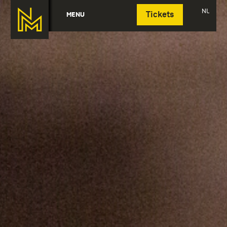
Deutsch
NL
MENU
Tickets