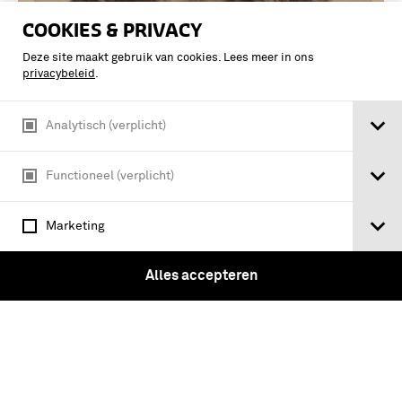
COOKIES & PRIVACY
Deze site maakt gebruik van cookies. Lees meer in ons
privacybeleid
.
Analytisch (verplicht)
Abraham van der Hulst Vicd-Admirael v.
Functioneel (verplicht)
Hollant & W. Vrieslant Geschoten en
voor 't Vaderlant overleden in de
Marketing
berochte Victorie tegens de Engelsche
Den 12 …
Alles accepteren