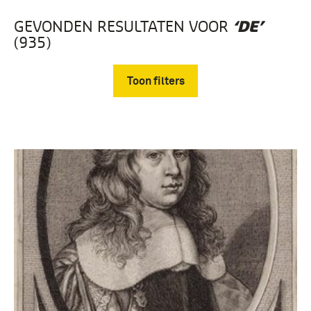
GEVONDEN RESULTATEN VOOR
‘DE’
(935)
Toon filters
Verwijder filters
boek (845)
biografie (31)
tentoonstellingscatalogus (14)