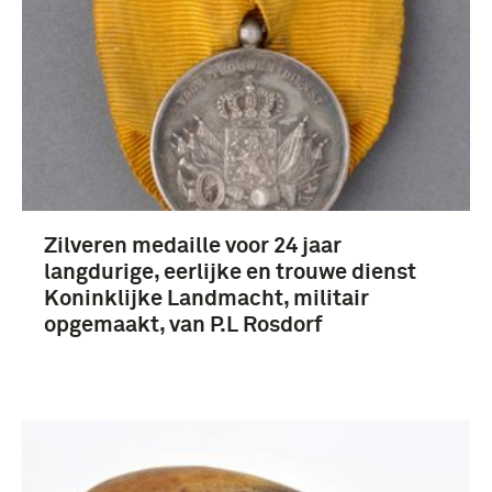
artillerie (1400)
Koninklijke Landmacht (1813/1814-heden) (339)
onbekend (146)
Seyffardt, A.L.W. (135)
Zilveren medaille voor 24 jaar
langdurige, eerlijke en trouwe dienst
Meer
Koninklijke Landmacht, militair
opgemaakt, van P.L Rosdorf
Nederland (94)
Nederlands-Indië (3)
Singaradja (3)