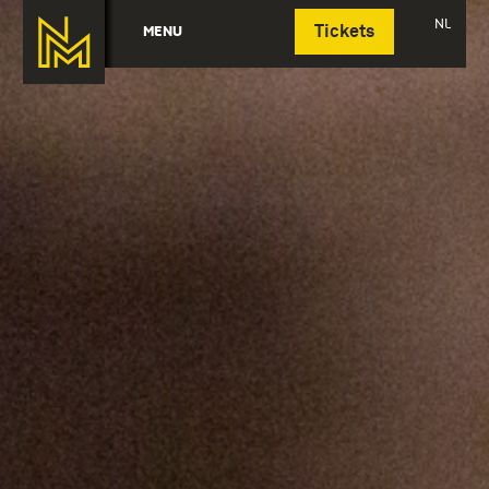
Deutsch
NL
MENU
Tickets