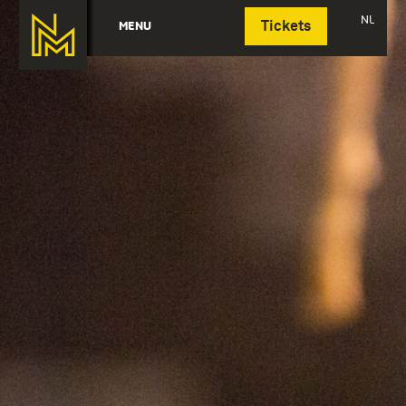
Deutsch
NL
MENU
Tickets