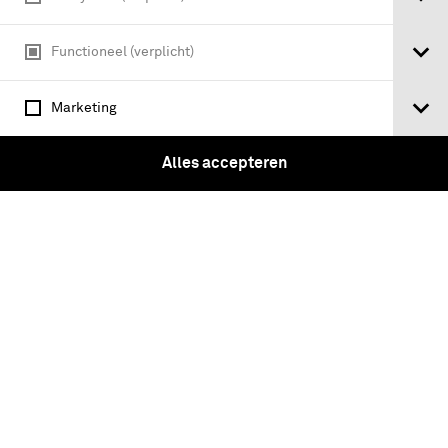
Functioneel (verplicht)
Marketing
Alles accepteren
KOPSTUKKEN UIT DE TWINTIGSTE EEUW
Josip Broz Tito / A.L. Constandse