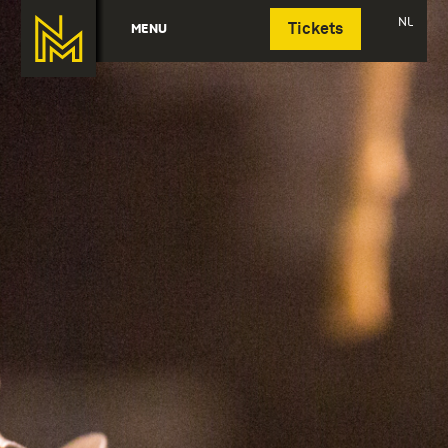
Deutsch
NL
MENU
Tickets