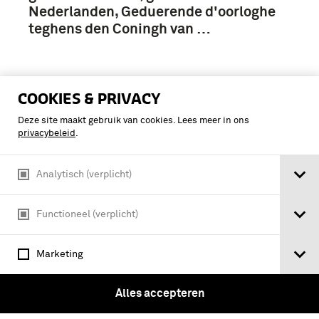
Nederlanden, Geduerende d'oorloghe
teghens den Coningh van …
COOKIES & PRIVACY
Deze site maakt gebruik van cookies. Lees meer in ons
privacybeleid
.
Analytisch (verplicht)
Functioneel (verplicht)
Marketing
Belegering en inname van Lochem door
Alles accepteren
Spinola - Afbeeldinghe, ende