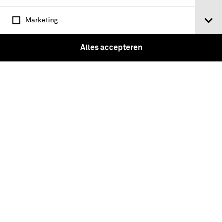
Marketing
Alles accepteren
Alexander Farnese, hertog van Parma -
Afbeeldinghe, ende Beschrijvinghe van
alle de Veld-slagen, Belegeringen, en
and're notable geschiedenissen,
ghevallen in de Nederlanden,
Geduerende d'oorloghe teghens …