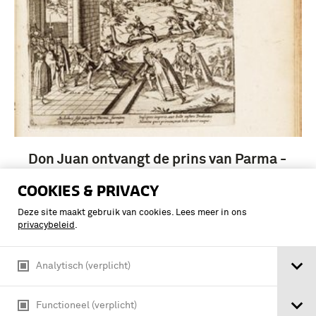
Don Juan ontvangt de prins van Parma -
Afbeeldinghe, ende Beschrijvinghe van
COOKIES & PRIVACY
alle de Veld-slagen, Belegeringen, en
and're notable geschiedenissen,
Deze site maakt gebruik van cookies. Lees meer in ons
ghevallen in de Nederlanden,
privacybeleid
.
Geduerende …
Analytisch (verplicht)
Functioneel (verplicht)