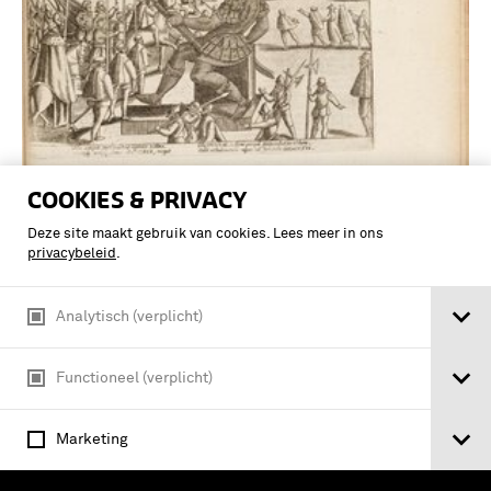
COOKIES & PRIVACY
Intocht van den hertog van Anjou te
Antwerpen - Afbeeldinghe, ende
Deze site maakt gebruik van cookies. Lees meer in ons
Beschrijvinghe van alle de Veld-slagen,
privacybeleid
.
Belegeringen, en and're notable
geschiedenissen, ghevallen in de
Analytisch (verplicht)
Nederlanden, …
Functioneel (verplicht)
Marketing