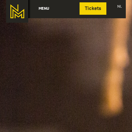
Deutsch
NL
MENU
Tickets