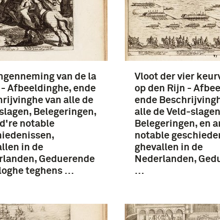
ngenneming van de la
Vloot der vier keu
- Afbeeldinghe, ende
op den Rijn - Afbe
rijvinghe van alle de
ende Beschrijving
slagen, Belegeringen,
alle de Veld-slagen
d're notable
Belegeringen, en a
iedenissen,
notable geschiede
llen in de
ghevallen in de
rlanden, Geduerende
Nederlanden, Ged
loghe teghens …
…