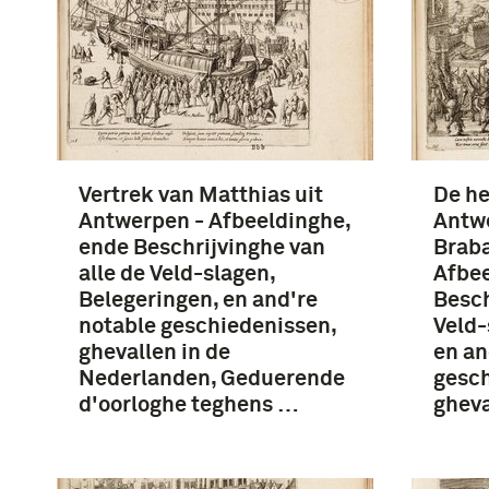
Vertrek van Matthias uit
De he
Antwerpen - Afbeeldinghe,
Antwe
ende Beschrijvinghe van
Braba
alle de Veld-slagen,
Afbee
Belegeringen, en and're
Besch
notable geschiedenissen,
Veld-
ghevallen in de
en an
Nederlanden, Geduerende
gesch
d'oorloghe teghens …
ghev