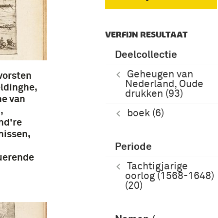
VERFIJN RESULTAAT
Deelcollectie
Geheugen van
rvorsten
Nederland, Oude
eldinghe,
drukken (93)
he van
,
boek (6)
nd're
nissen,
Periode
uerende
Tachtigjarige
oorlog (1568-1648)
(20)