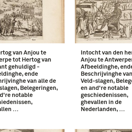
rtog van Anjou te
Intocht van den he
rpe tot Hertog van
Anjou te Antwerpe
nt gehuldigd -
Afbeeldinghe, end
ldinghe, ende
Beschrijvinghe van
rijvinghe van alle de
Veld-slagen, Beleg
slagen, Belegeringen,
en and're notable
d're notable
geschiedenissen,
iedenissen,
ghevallen in de
allen …
Nederlanden, …