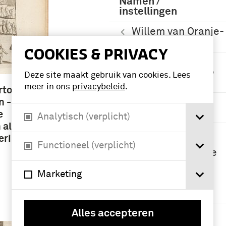
Namen /
instellingen
Willem van Oranje-
Nassau (16)
COOKIES & PRIVACY
Alva, Ferdinand
Alvarez de Toledo
Deze site maakt gebruik van cookies. Lees
(hertog van) (8)
meer in ons
privacybeleid
.
rtog van
n -
Oostenrijk,
Matthias van (7)
e
Analytisch (verplicht)
 alle de
Farnese,
eringen,
Alessandro
Functioneel (verplicht)
(landvoogd van de
Nederlanden) (6)
Marketing
Meer
Geografie
Nederland (5)
Alles accepteren