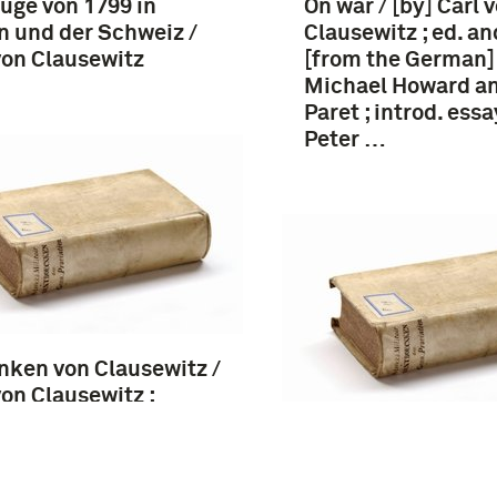
üge von 1799 in
On war / [by] Carl 
en und der Schweiz /
Clausewitz ; ed. an
von Clausewitz
[from the German]
Michael Howard an
Paret ; introd. ess
Peter …
ken von Clausewitz /
von Clausewitz ;
gewählt und
mmengest. von
Carl und Marie von
erich von
Clausewitz in Kobl