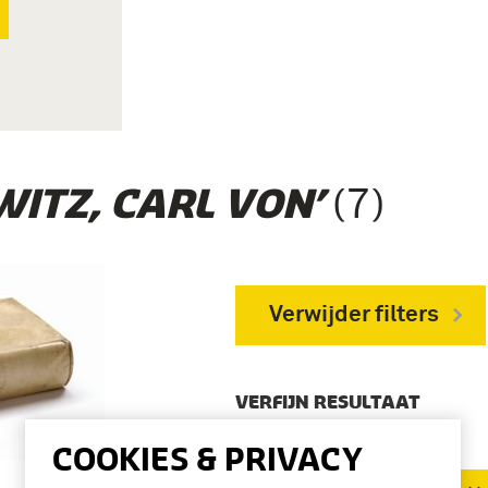
(7)
WITZ, CARL VON’
Verwijder filters
VERFIJN RESULTAAT
Deelcollectie
COOKIES & PRIVACY