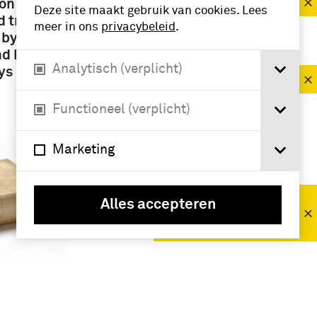
boek (7)
von
Deze site maakt gebruik van cookies. Lees
d transl.
meer in ons
privacybeleid
.
 by
Periode
d Peter
Analytisch (verplicht)
ays by
1751-1800 (7)
1801-1850 (5)
Functioneel (verplicht)
Marketing
Namen /
instellingen
Clausewitz, Carl
Alles accepteren
Philipp
Gottfried von (7)
Geografie
enz :
Pruisen