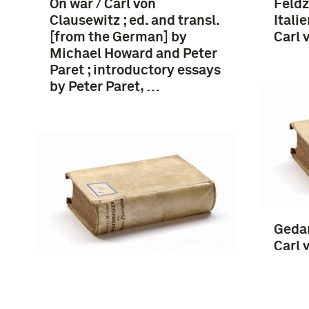
On war / Carl von
Feldz
Clausewitz ; ed. and transl.
Itali
[from the German] by
Carl 
Michael Howard and Peter
Paret ; introductory essays
by Peter Paret, …
Gedan
Carl 
[aus
Feldzug von 1796 in Italien
zusa
/ Carl von Clausewitz
Fried