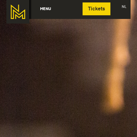
Deutsch
NL
MENU
Tickets