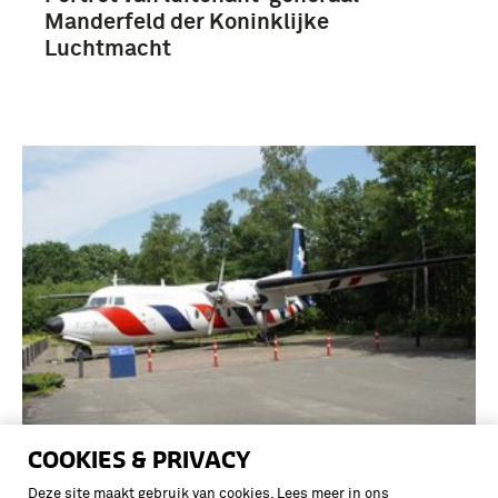
Manderfeld der Koninklijke
Luchtmacht
COOKIES & PRIVACY
Het Fokker F-27 300M 'Troopship'
transportvliegtuig met
Deze site maakt gebruik van cookies. Lees meer in ons