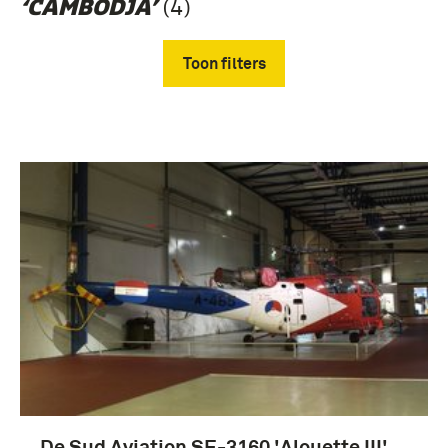
(4)
‘CAMBODJA’
Toon filters
Verwijder filters
Koninklijke Luchtmacht (1953-....) (4)
De Sud Aviation SE-3160 'Alouette III'