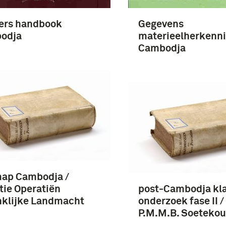
iers handbook
Gegevens
odja
materieelherkenn
Cambodja
map Cambodja /
tie Operatiën
post-Cambodja kl
nklijke Landmacht
onderzoek fase II /
P.M.M.B. Soetekouw
al.]