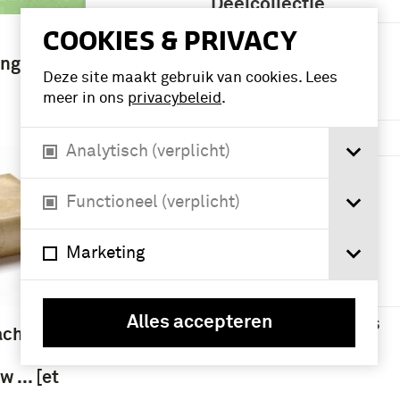
Deelcollectie
COOKIES & PRIVACY
boek (7)
ing
Deze site maakt gebruik van cookies. Lees
meer in ons
privacybeleid
.
Periode
1951-2000 (5)
Analytisch (verplicht)
Vredesmissie
Cambodja (1992-
Functioneel (verplicht)
1993) (3)
Marketing
Namen /
instellingen
Alles accepteren
Verenigde Naties
achten
(4)
 ... [et