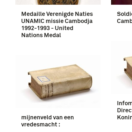
Medaille Verenigde Naties
Sold
UNAMIC missie Cambodja
Camb
1992-1993 - United
Nations Medal
Info
Direc
mijnenveld van een
Koni
vredesmacht :
Nederlandse blauwhelmen