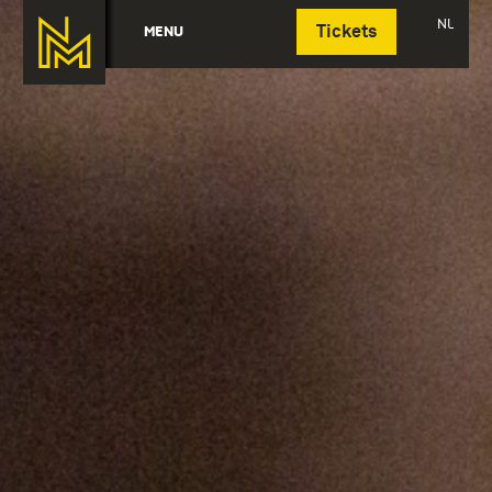
Deutsch
NL
MENU
Tickets