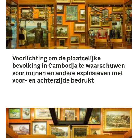
CMAC (82)
Raaijmakers, L.A. (Moos) (78)
Genie (74)
UNTAC (68)
Voorlichting om de plaatselijke
bevolking in Cambodja te waarschuwen
Meer
voor mijnen en andere explosieven met
voor- en achterzijde bedrukt
Cambodja (9)
Libanon (3)
Nederland (3)