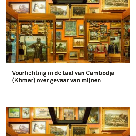
persoonlijk ensemble Raaijmakers (68)
Gebruiksgrafiek (24)
onderscheidingen (17)
boek (9)
Voorlichting in de taal van Cambodja
Meer
(Khmer) over gevaar van mijnen
1951-2000 (5)
Vredesmissie Cambodja (1992-1993) (5)