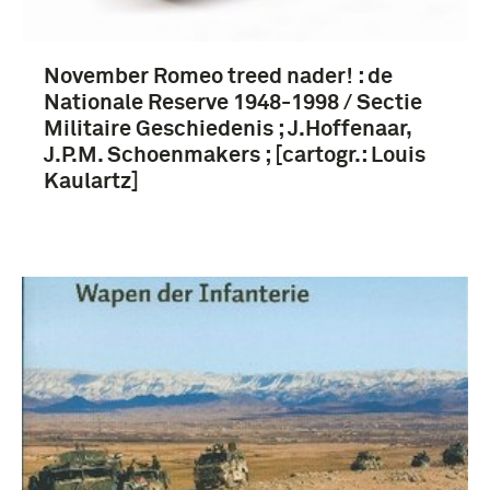
Koude Oorlog (1945-1990) (3)
November Romeo treed nader! : de
Nationale Reserve 1948-1998 / Sectie
Militaire Geschiedenis ; J.Hoffenaar,
Koninklijke Landmacht (1813/1814-heden) (9)
J.P.M. Schoenmakers ; [cartogr.: Louis
Kaulartz]
Nederland (4)