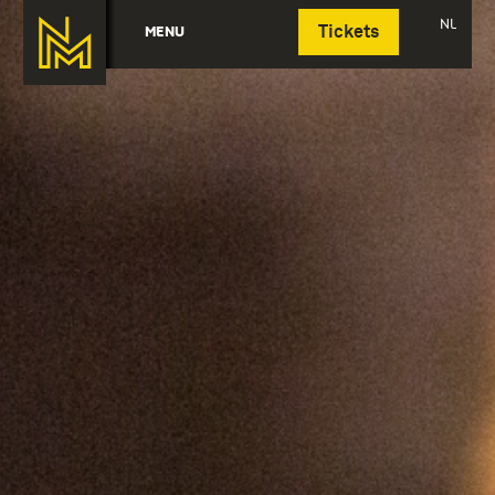
Deutsch
NL
MENU
Tickets