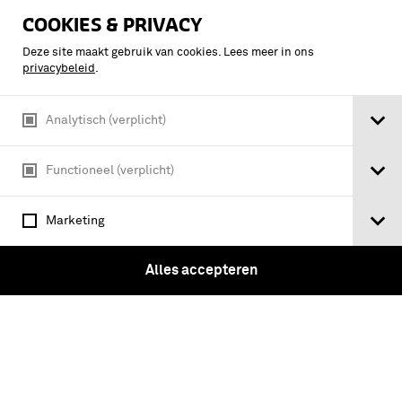
COOKIES & PRIVACY
Deze site maakt gebruik van cookies. Lees meer in ons
privacybeleid
.
Analytisch (verplicht)
Functioneel (verplicht)
Portret van Generaal-Majoor der
Koninklijke Luchtmacht D.L. Berlijn
DOPKLu/C-TL 23-11-1998 t/m 01-7-
Marketing
1999 C-TL 01-07-1999 t/m 10-03-2000
Alles accepteren