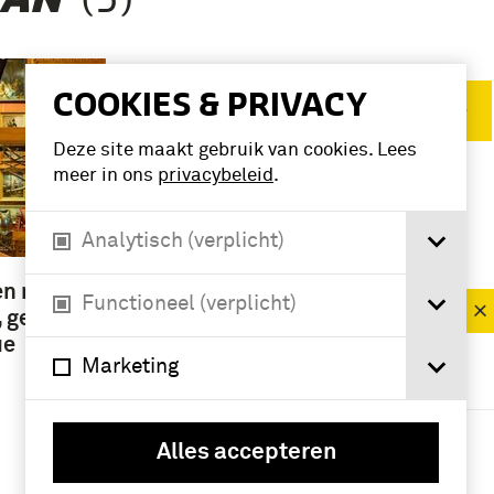
COOKIES & PRIVACY
Verwijder filters
Deze site maakt gebruik van cookies. Lees
meer in ons
privacybeleid
.
VERFIJN RESULTAAT
Analytisch (verplicht)
Namen /
instellingen
en met
Functioneel (verplicht)
Genie (5)
 genie
ue
Marketing
Geografie
Nederland (4)
Alles accepteren