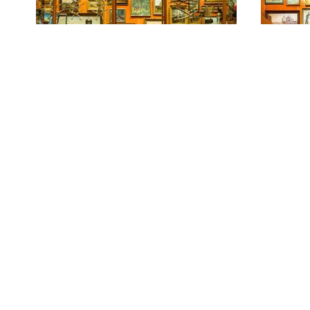
Acht messing knopen, met
afbeelding van
sappeurshelm,
Onderofficier en
Drie 
manschappen Genie
kopen
[1865- 1912]
sappe
Genie