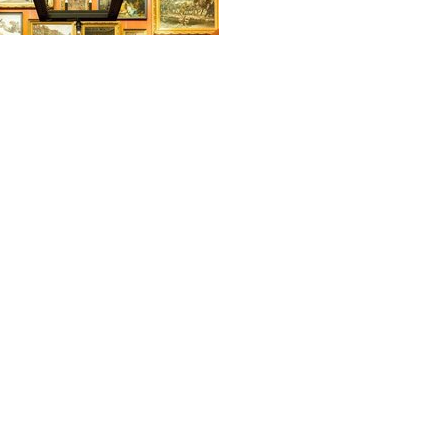
vuurverguld messing
 met afbeelding van
urshelm, Officier
 [1834- 1940]
Vragen?
Nieuwsbrief