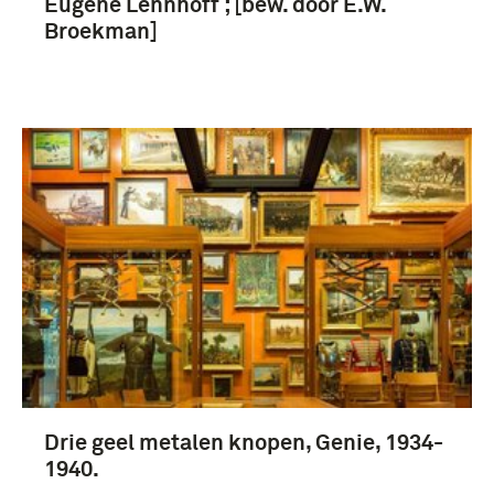
Eugène Lennhoff ; [bew. door E.W.
Broekman]
Drie geel metalen knopen, Genie, 1934-
1940.