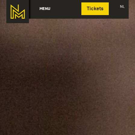
Deutsch
NL
MENU
Tickets