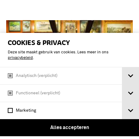
COOKIES & PRIVACY
Deze site maakt gebruik van cookies. Lees meer in ons
privacybeleid
.
Analytisch (verplicht)
Functioneel (verplicht)
Vijf zilveren en plated knopen voor
Marketing
Officieren schutterij, 1867-1907
Alles accepteren