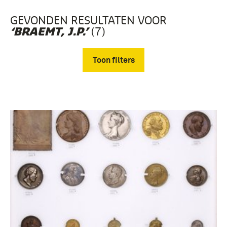
GEVONDEN RESULTATEN VOOR
(7)
‘BRAEMT, J.P.’
Toon filters
Verwijder filters
Willem I (Koning der Nederlanden en
Groothertog van Luxemburg) (7)