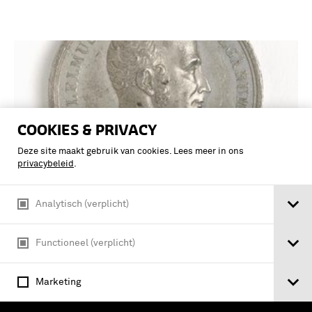
COOKIES & PRIVACY
Deze site maakt gebruik van cookies. Lees meer in ons
privacybeleid
.
Analytisch (verplicht)
Gedenkpenning op de academie van
Functioneel (verplicht)
Wetenschappen en Literatuur in
Brussel
Marketing