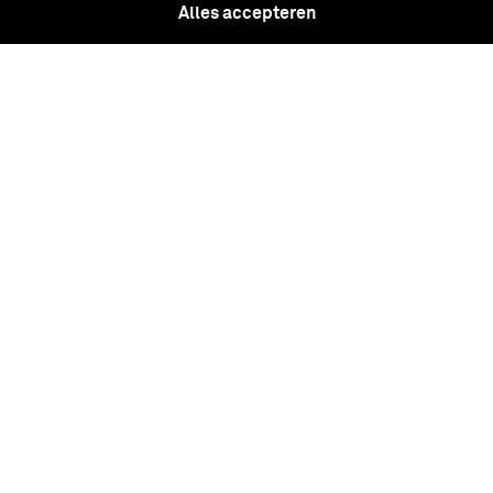
Alles accepteren
Gedenkpenning op de troonbestijging
van Willem I te Brussel 1815