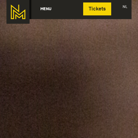
Deutsch
NL
MENU
Tickets