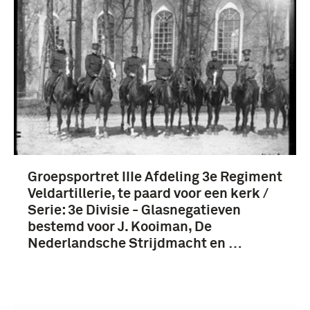
1901-1950 (4)
1851-1900 (3)
Bartels, P.J.A. (4)
veldartillerie (3)
Groepsportret IIIe Afdeling 3e Regiment
Veldartillerie, te paard voor een kerk /
Serie: 3e Divisie - Glasnegatieven
Nederland (13)
bestemd voor J. Kooiman, De
Nederlandsche Strijdmacht en …