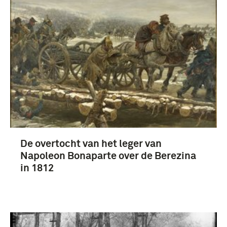
boek (26)
artikel (8)
Fotografisch materiaal, Geheugen van Nederland
(4)
Fotografisch materiaal (3)
De overtocht van het leger van
Napoleon Bonaparte over de Berezina
Meer
in 1812
1801-1850 (4)