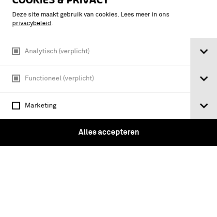
Deze site maakt gebruik van cookies. Lees meer in ons
privacybeleid
.
Analytisch (verplicht)
Functioneel (verplicht)
Marketing
Kolonel b.d. N.J.A.P.H. van Es, te paard /
Serie: Korps Rijdende Artillerie -
Alles accepteren
Glasnegatieven bestemd voor J.
Kooiman, De Nederlandsche
Strijdmacht en hare Mobilisatie in …