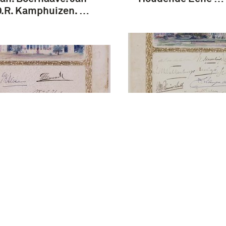
D.R. Kamphuizen. …
Gouv. hotel Buitze
 hotel Koningsplein /
10 April 1867 Sold
ruari 1851,
Instr. Bat.n - Hout
rden. - Houten doos
met 20 tekeningen
0 tekeningen met
handtekeningen
tekeningen
aangeboden aan J.
boden aan J.B. van
Heutsz. bij …
z. bij zijn zeventigste