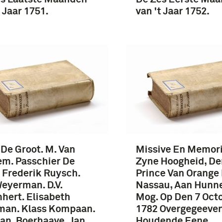
t Jaar 1751.
van 't Jaar 1752.
De Groot. M. Van
Missive En Memori
m. Passchier De
Zyne Hoogheid, De
 Frederik Ruysch.
Prince Van Orange
Weyerman. D.V.
Nassau, Aan Hunn
hert. Elisabeth
Mog. Op Den 7 Oct
man. Klass Kompaan.
1782 Overgegeeven
n. Boerhaave. Jan
Houdende Eene …