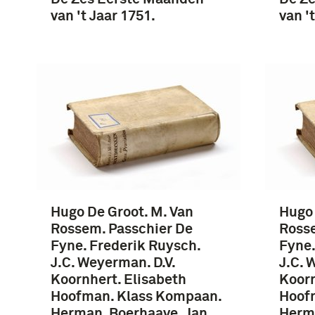
van 't Jaar 1751.
van '
Hugo De Groot. M. Van
Hugo 
Rossem. Passchier De
Rosse
Fyne. Frederik Ruysch.
Fyne.
J.C. Weyerman. D.V.
J.C. 
Koornhert. Elisabeth
Koorn
Hoofman. Klass Kompaan.
Hoof
Herman. Boerhaave. Jan
Herma