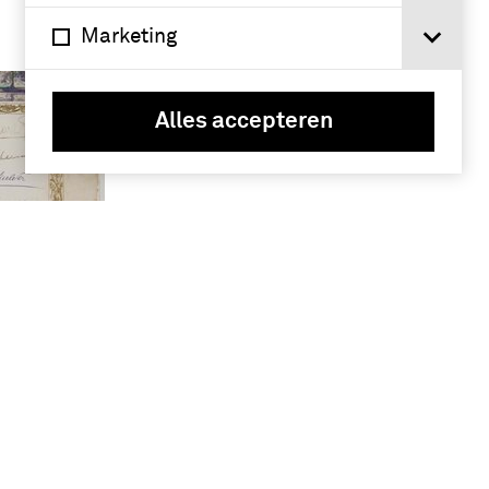
Marketing
Alles accepteren
nzorg /
aat b/h
en doos
 met
B. van