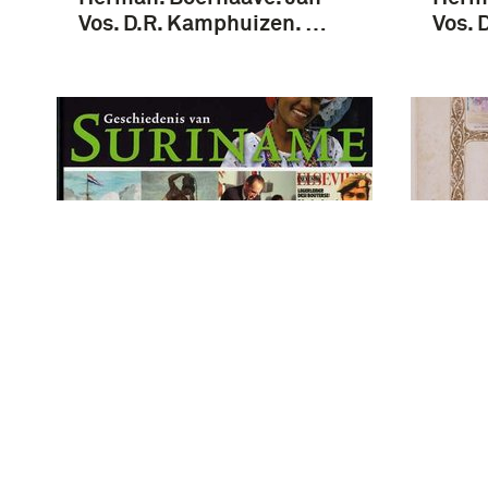
Vos. D.R. Kamphuizen. …
Vos. 
Geschiedenis van
Gouv.
Suriname / onder red. van:
3 Feb
Leo Dalhuisen, Maurits
Coevo
Hassankhan, Frans Steegh
met 2
; [auteurs: Eveline Bakker
hand
... et al. ; met bijdragen
aange
van: Nardo …
Heuts