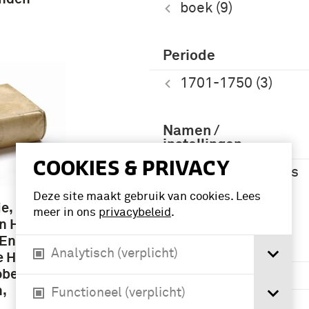
boek (9)
Periode
1701-1750 (3)
Namen /
instellingen
COOKIES & PRIVACY
Heutsz, Johannes
Benedictus van
Deze site maakt gebruik van cookies. Lees
(19)
e, Door
meer in ons
privacybeleid
.
n Heere
 En
Geografie
Analytisch (verplicht)
e Hoog
ober
Europa (3)
,
Functioneel (verplicht)
Nederland (3)