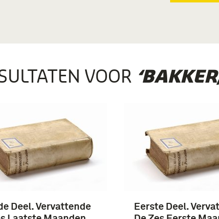
SULTATEN VOOR
‘BAKKER
e Deel. Vervattende
Eerste Deel. Verva
es Laatste Maanden
De Zes Eerste Ma