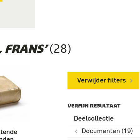
(28)
, FRANS’
Verwijder filters
VERFIJN RESULTAAT
Deelcollectie
Documenten (19)
ttende
anden