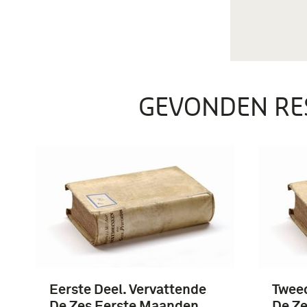
GEVONDEN RE
Eerste Deel. Vervattende
Tweed
De Zes Eerste Maanden
De Z