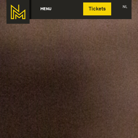
Deutsch
NL
MENU
Tickets