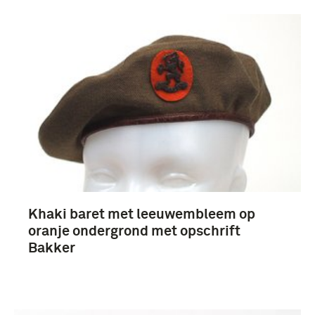
boek (125)
Documenten (27)
Fotografisch materiaal (22)
rapport (8)
Khaki baret met leeuwembleem op
Meer
oranje ondergrond met opschrift
Bakker
Tweede Wereldoorlog (1939-1945) (28)