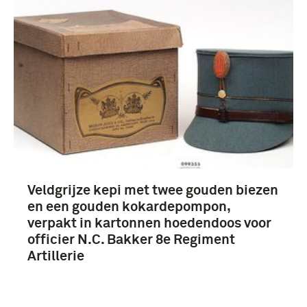
1951-2000 (17)
1901-1950 (14)
Tachtigjarige oorlog (1568-1648) (9)
Meer
Heutsz, Johannes Benedictus van (19)
Veldgrijze kepi met twee gouden biezen
Bakker, J.J. (17)
en een gouden kokardepompon,
verpakt in kartonnen hoedendoos voor
Bakker, T. (16)
officier N.C. Bakker 8e Regiment
infanterie (10)
Artillerie
Meer