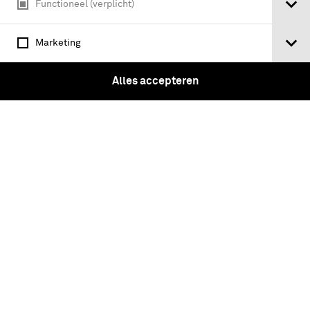
Functioneel (verplicht)
Marketing
Alles accepteren
Het Lockheed F-104G 'Starfighter'
jachtvliegtuig met registratienummer
D-8022 Fokker lijnnummer 10472