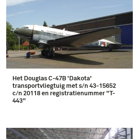
Het Douglas C-47B 'Dakota'
transportvliegtuig met s/n 43-15652
c/n 20118 en registratienummer "T-
443"