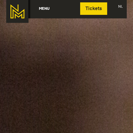
Deutsch
NL
MENU
Tickets