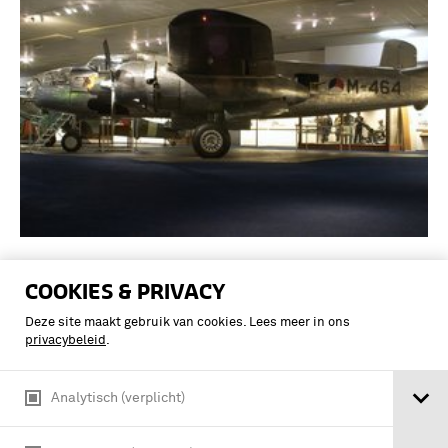
De North American B-25-J 'Mitchell'
COOKIES & PRIVACY
bommenwerper met
registratienummer M-464 Constr. Nr.
Deze site maakt gebruik van cookies. Lees meer in ons
44-31258
privacybeleid
.
Analytisch (verplicht)