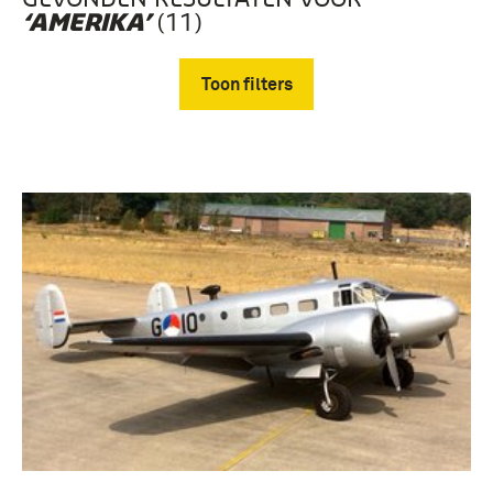
(11)
‘AMERIKA’
Toon filters
Verwijder filters
vliegtuigen (11)
Koninklijke Luchtmacht (1953-....) (5)