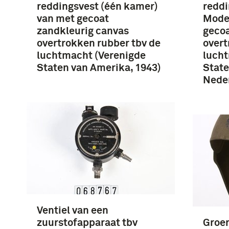
reddingsvest (één kamer)
reddi
van met gecoat
Model
zandkleurig canvas
gecoa
overtrokken rubber tbv de
overt
luchtmacht (Verenigde
lucht
Staten van Amerika, 1943)
State
Neder
Ventiel van een
zuurstofapparaat tbv
Groe