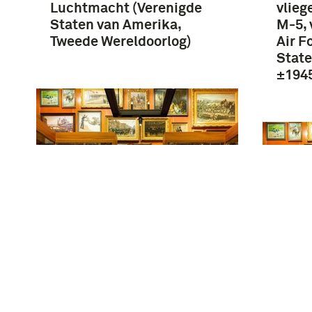
Luchtmacht (Verenigde
vlieg
Staten van Amerika,
M-5, 
Tweede Wereldoorlog)
Air F
State
±194
Amerikaans
zuurstofmasker met slang,
Model MS-22001 (1959)
Amer
tbv Luchtmacht
zuurs
(Verenigde Staten van
Mode