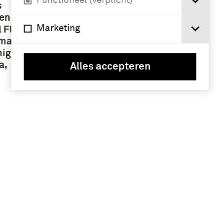
Functioneel (verplicht)
s
len
Marketing
 Flak
macht /
nigde
a,
Alles accepteren