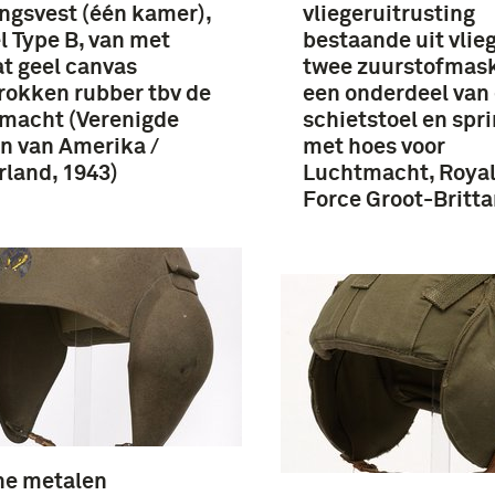
ngsvest (één kamer),
vliegeruitrusting
 Type B, van met
bestaande uit vlie
t geel canvas
twee zuurstofmask
rokken rubber tbv de
een onderdeel van
macht (Verenigde
schietstoel en spr
n van Amerika /
met hoes voor
land, 1943)
Luchtmacht, Royal
Force Groot-Britt
ne metalen