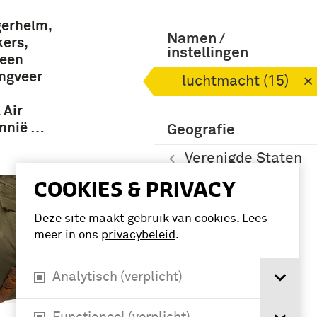
gerhelm,
Namen /
ers,
instellingen
 een
ingveer
luchtmacht (15)
 Air
annië …
Geografie
Verenigde Staten
van Amerika (3)
COOKIES & PRIVACY
Deze site maakt gebruik van cookies. Lees
meer in ons
privacybeleid
.
Analytisch (verplicht)