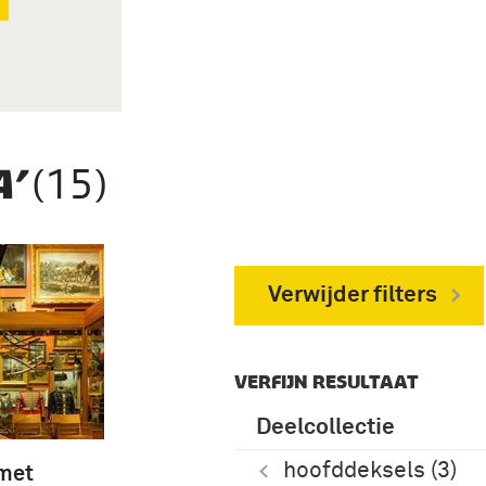
(15)
’
Verwijder filters
VERFIJN RESULTAAT
Deelcollectie
hoofddeksels (3)
 met