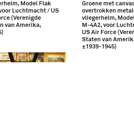
erhelm, Model Flak
Groene met canva
voor Luchtmacht / US
overtrokken meta
orce (Verenigde
vliegerhelm, Model
n van Amerika,
M-4A2, voor Lucht
5)
US Air Force (Vere
Staten van Amerik
±1939-1945)
ikaans
tofmasker met slang,
l MS-22001 (1959)
Amerikaans zwart