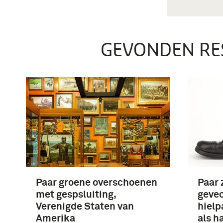
GEVONDEN RE
Paar groene overschoenen
Paar 
met gespsluiting,
geve
Verenigde Staten van
hielp
Amerika
als h