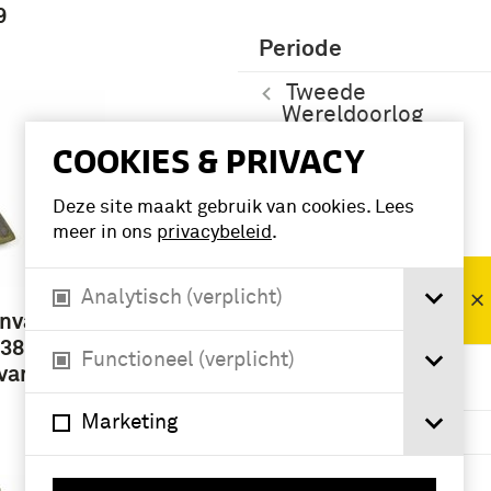
9
Periode
Tweede
Wereldoorlog
(1939-1945) (8)
COOKIES & PRIVACY
Deze site maakt gebruik van cookies. Lees
Namen /
instellingen
meer in ons
privacybeleid
.
Alle
Analytisch (verplicht)
dienstvakken
anvas
(88)
938
Functioneel (verplicht)
Quartermaster
 van
Corps (10)
Marketing
mortiergroep (7)
infanterie (5)