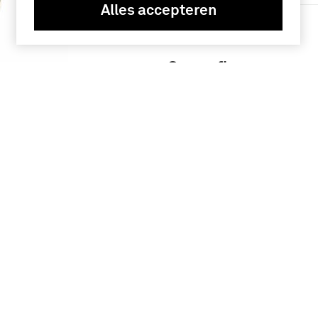
Alles accepteren
Meer
Geografie
Verenigde Staten
van Amerika (27)
Nederland (8)
938
 van