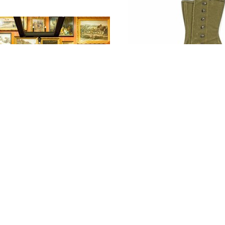
Eén khaki canvas
beenkap, model 1
aar khaki canvas
(Verenigde Staten
kappen met groene
Amerika, 1944)
 model 1938
nigde Staten van
ka, 1944)