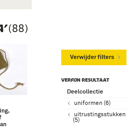
(88)
’
Verwijder filters
VERFIJN RESULTAAT
Deelcollectie
uniformen (6)
ing,
uitrustingsstukken
f
(5)
van