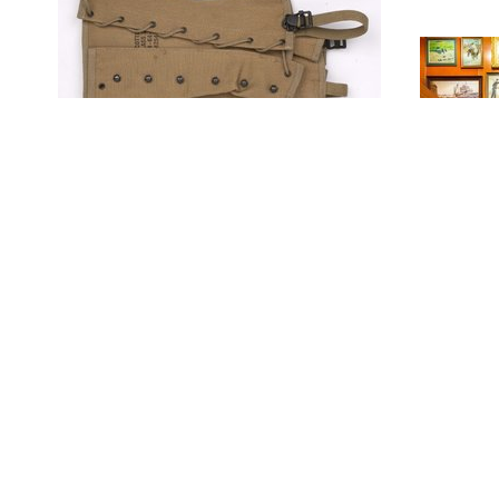
Eén paar khaki katoenen
beenkappen (ook wel
legging genoemd,
Verenigde Staten van
Eén p
Amerika), Model 1938,
been
type 2, gedragen in
rand,
Nederlands-Indië (1945-
(Vere
1950)
Ameri