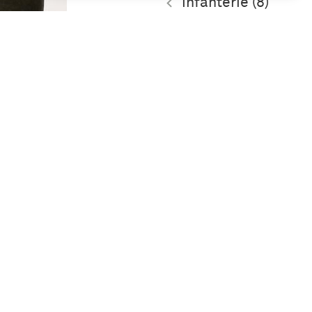
infanterie (8)
mortiergroep (7)
artillerie (7)
Meer
m met
l M-1
Geografie
 van
0)
Verenigde
Staten van
Amerika (184)
Nederland (5)