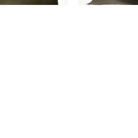
rgroene binnenhelm
iber, Model M-1 (Type
Groene stalen hel
erenigde Staten van
binnenhelm, Mode
ika (1967-1975)
(Verenigde Staten
Amerika, 1955-197