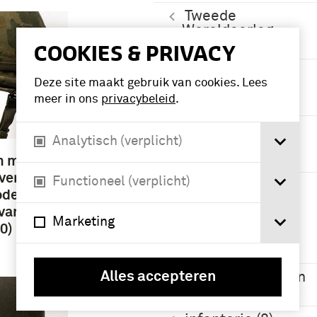
Tweede
Wereldoorlog
(1939-1945) (19)
COOKIES & PRIVACY
Eerste
Deze site maakt gebruik van cookies. Lees
Wereldoorlog
meer in ons
privacybeleid
.
(1914-1918) (9)
Amerikaanse
Analytisch (verplicht)
Burgeroorlog
(1861-1865) (8)
m met
vertrek
Functioneel (verplicht)
1851-1900 (5)
odel M-1
 van
Marketing
0)
Namen /
instellingen
Alles accepteren
Alle dienstvakken
(27)