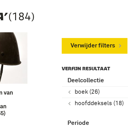
(184)
’
Verwijder filters
VERFIJN RESULTAAT
Deelcollectie
boek (26)
m van
hoofddeksels (18)
van
5)
Periode