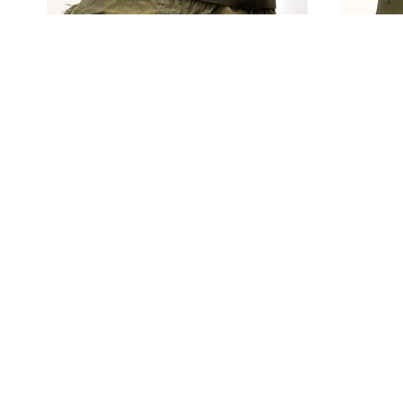
Groene stalen helm met
binnenhelm en
Lege
helmovertrek, Model M-1
van f
(Verenigde Staten van
1), V
Amerika, 1953-1955)
Amer