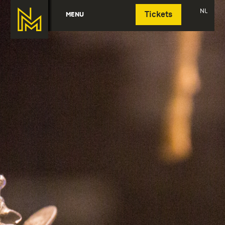
Deutsch
NL
MENU
Tickets