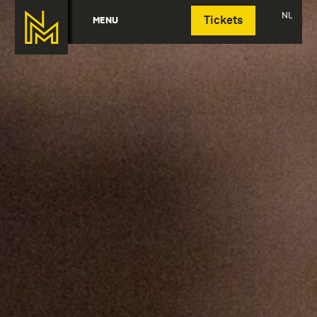
Deutsch
NL
MENU
Tickets