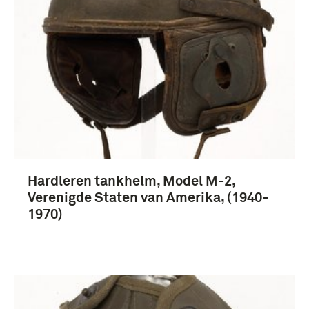
hoofddeksels (100)
boek (98)
Fotografisch materiaal (29)
uniformen (25)
Hardleren tankhelm, Model M-2,
Meer
Verenigde Staten van Amerika, (1940-
1970)
Tweede Wereldoorlog (1939-1945) (30)
Eerste Wereldoorlog (1914-1918) (12)