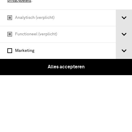
privacybeleid
.
Analytisch (verplicht)
Functioneel (verplicht)
Marketing
Aluminium veldfles met drinkbeker in
groen kunststof foedraal (Nederland/
Alles accepteren
Verenigde Staten van Amerika,
1955/56)