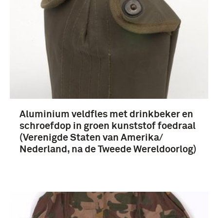
1901-1950 (10)
1751-1800 (8)
Meer
Alle dienstvakken (88)
Aluminium veldfles met drinkbeker en
infanterie (42)
schroefdop in groen kunststof foedraal
(Verenigde Staten van Amerika/
Landmacht (30)
Nederland, na de Tweede Wereldoorlog)
Tankbemanning (22)
Meer