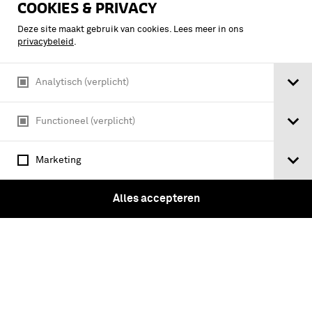
COOKIES & PRIVACY
Deze site maakt gebruik van cookies. Lees meer in ons
privacybeleid
.
Tickets
Analytisch (verplicht)
Functioneel (verplicht)
Instagram
Facebook
Youtube
Linkedin
Marketing
Vragen?
Alles accepteren
Over ons
Pers & Nieuws
Nieuwsbrief
Werken bij