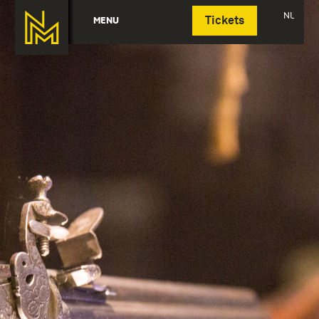
Deutsch
NL
MENU
Tickets